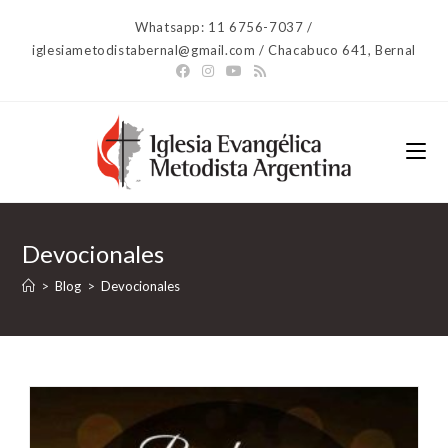
Ir
Whatsapp: 11 6756-7037 /
al
iglesiametodistabernal@gmail.com / Chacabuco 641, Bernal
contenido
Devocionales
>
Blog
>
Devocionales