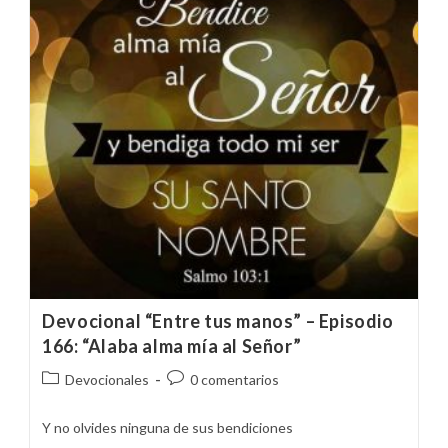
Devocional “Entre tus manos” – Episodio
166: “Alaba alma mía al Señor”
Categoría
Comentarios
Devocionales
0 comentarios
de
de
la
la
Y no olvides ninguna de sus bendiciones
entrada:
entrada: