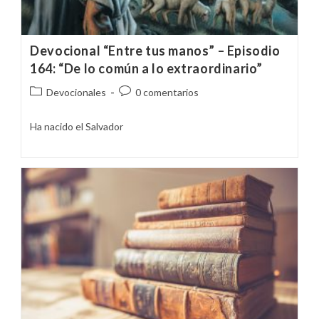
Devocional “Entre tus manos” – Episodio
164: “De lo común a lo extraordinario”
Categoría
Comentarios
Devocionales
0 comentarios
de
de
la
la
Ha nacido el Salvador
entrada:
entrada: