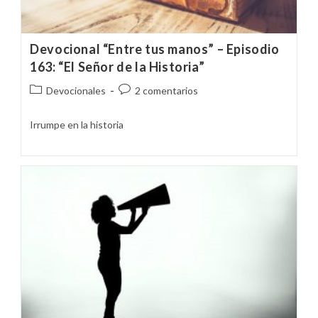
Devocional “Entre tus manos” – Episodio
163: “El Señor de la Historia”
Categoría
Comentarios
Devocionales
2 comentarios
de
de
la
la
Irrumpe en la historia
entrada:
entrada: