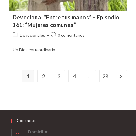
Devocional “Entre tus manos” – Episodio
161: “Mujeres comunes”
Categoría
Comentarios
Devocionales
0 comentarios
de
de
la
la
Un Dios extraordinario
entrada:
entrada:
1
2
3
4
…
28
Ir a la p
Contacto
Domicilio: