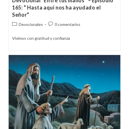
Devocional “Entre tus manos” – Episodio
165: ” Hasta aquí nos ha ayudado el
Señor”
Categoría
Comentarios
Devocionales
0 comentarios
de
de
la
la
Vivimos con gratitud y confianza
entrada:
entrada: