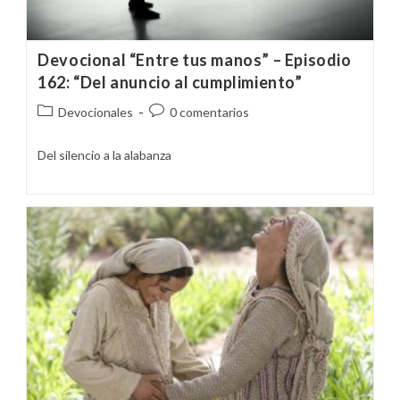
Devocional “Entre tus manos” – Episodio
162: “Del anuncio al cumplimiento”
Categoría
Comentarios
Devocionales
0 comentarios
de
de
la
la
Del silencio a la alabanza
entrada:
entrada: