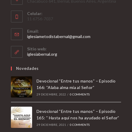
Chacabuco 641, Bernal, Buenos Aires, Argentina
Celular:
11 6756-7037
Email:
Opens
iglesiametodistabernal@gmail.com
in
your
Sitio web:
application
iglesiabernal.org
Novedades
Devocional “Entre tus manos” – Episodio
166: “Alaba alma mía al Señor”
29 DICIEMBRE, 2022
/
0 COMMENTS
Devocional “Entre tus manos” – Episodio
165: ” Hasta aquí nos ha ayudado el Señor”
29 DICIEMBRE, 2021
/
0 COMMENTS