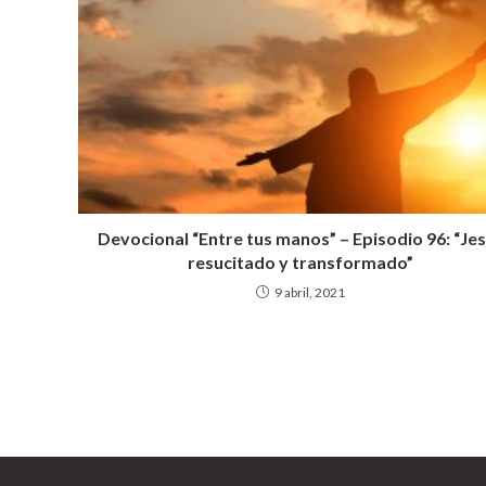
p
o
m
p
k
Devocional “Entre tus manos” – Episodio 96: “Je
resucitado y transformado”
9 abril, 2021