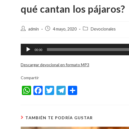
qué cantan los pájaros?
Autor
Entrada
Categoría
admin
4 mayo, 2020
Devocionales
de
publicada:
de
la
la
entrada:
entrada:
Reproductor
00:00
de
audio
Descargar devocional en formato MP3
Compartir
W
F
T
T
S
h
ac
w
el
h
at
e
itt
e
ar
s
b
er
gr
e
TAMBIÉN TE PODRÍA GUSTAR
A
o
a