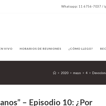
Whatsapp: 11 6756-7037 / ig
EN VIVO
HORARIOS DE REUNIONES
¿CÓMO LLEGO?
RE
>
2020
>
mayo
>
4
>
Devocion
anos” – Episodio 10: ¿Por