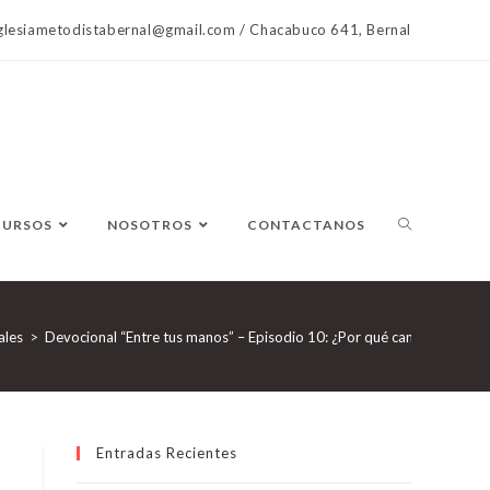
lesiametodistabernal@gmail.com / Chacabuco 641, Bernal
CURSOS
NOSOTROS
CONTACTANOS
ales
>
Devocional “Entre tus manos” – Episodio 10: ¿Por qué cantan los pája
Entradas Recientes