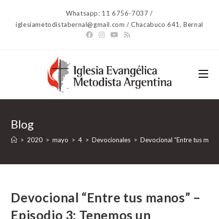
Ir
Whatsapp: 11 6756-7037 /
al
iglesiametodistabernal@gmail.com / Chacabuco 641, Bernal
contenido
Blog
>
2020
>
mayo
>
4
>
Devocionales
>
Devocional “Entre tus mano
Devocional “Entre tus manos” –
Episodio 3: Tenemos un