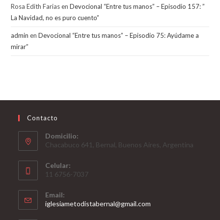
Rosa Edith Farias
en
Devocional “Entre tus manos” – Episodio 157: ”
La Navidad, no es puro cuento”
admin
en
Devocional “Entre tus manos” – Episodio 75: Ayúdame a
mirar”
Contacto
Domicilio:
Chacabuco 641, Bernal, Buenos Aires, Argentina
Celular:
11 6756-7037
Email:
Opens
iglesiametodistabernal@gmail.com
in