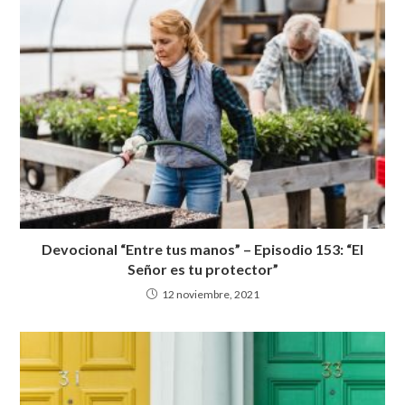
p
o
m
p
k
Devocional “Entre tus manos” – Episodio 153: “El
Señor es tu protector”
12 noviembre, 2021