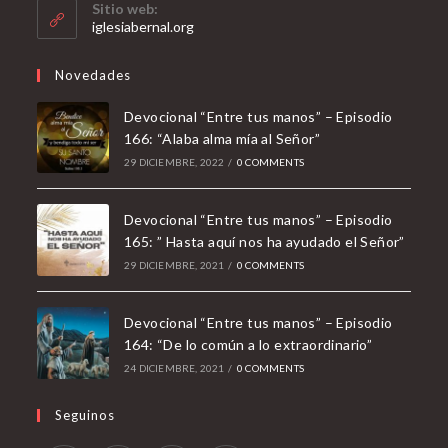
your
Sitio web:
application
iglesiabernal.org
Novedades
Devocional “Entre tus manos” – Episodio
166: “Alaba alma mía al Señor”
29 DICIEMBRE, 2022
/
0 COMMENTS
Devocional “Entre tus manos” – Episodio
165: ” Hasta aquí nos ha ayudado el Señor”
29 DICIEMBRE, 2021
/
0 COMMENTS
Devocional “Entre tus manos” – Episodio
164: “De lo común a lo extraordinario”
24 DICIEMBRE, 2021
/
0 COMMENTS
Seguinos