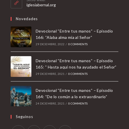
application
iglesiabernal.org
Novedades
Devocional “Entre tus manos” – Episodio
166: “Alaba alma mía al Señor”
29 DICIEMBRE, 2022
/
0 COMMENTS
Devocional “Entre tus manos” – Episodio
165: ” Hasta aquí nos ha ayudado el Señor”
29 DICIEMBRE, 2021
/
0 COMMENTS
Devocional “Entre tus manos” – Episodio
164: “De lo común a lo extraordinario”
24 DICIEMBRE, 2021
/
0 COMMENTS
Seguinos