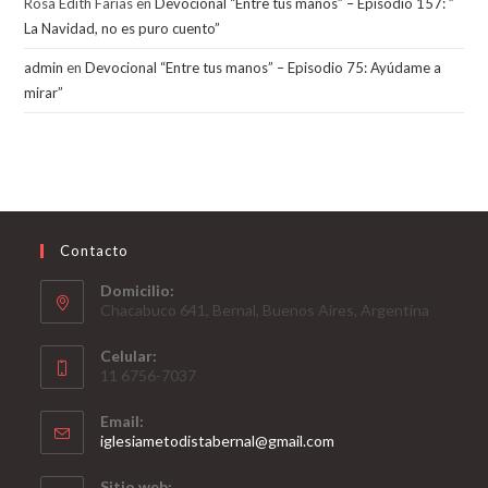
Rosa Edith Farias
en
Devocional “Entre tus manos” – Episodio 157: ”
La Navidad, no es puro cuento”
admin
en
Devocional “Entre tus manos” – Episodio 75: Ayúdame a
mirar”
Contacto
Domicilio:
Chacabuco 641, Bernal, Buenos Aires, Argentina
Celular:
11 6756-7037
Email:
Opens
iglesiametodistabernal@gmail.com
in
your
Sitio web: