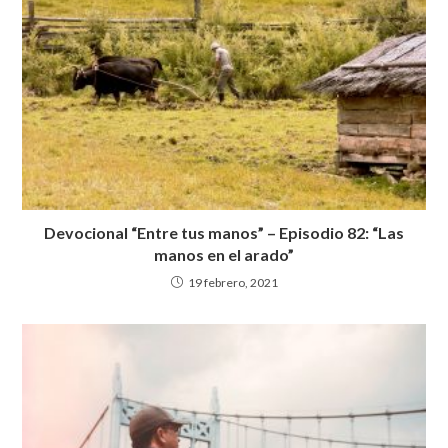
p
k
Devocional “Entre tus manos” – Episodio 82: “Las
manos en el arado”
19 febrero, 2021