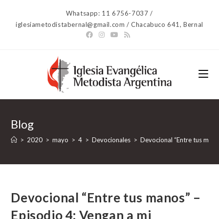
Ir
Whatsapp: 11 6756-7037 /
al
iglesiametodistabernal@gmail.com / Chacabuco 641, Bernal
contenido
Blog
>
2020
>
mayo
>
4
>
Devocionales
>
Devocional “Entre tus mano
Devocional “Entre tus manos” –
Episodio 4: Vengan a mi