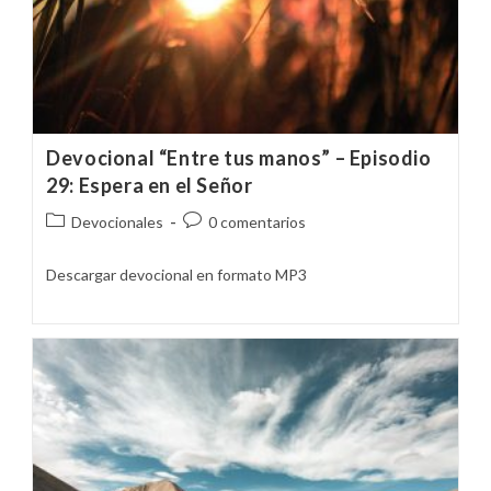
Devocional “Entre tus manos” – Episodio
29: Espera en el Señor
Categoría
Comentarios
Devocionales
0 comentarios
de
de
la
la
Descargar devocional en formato MP3
entrada:
entrada: