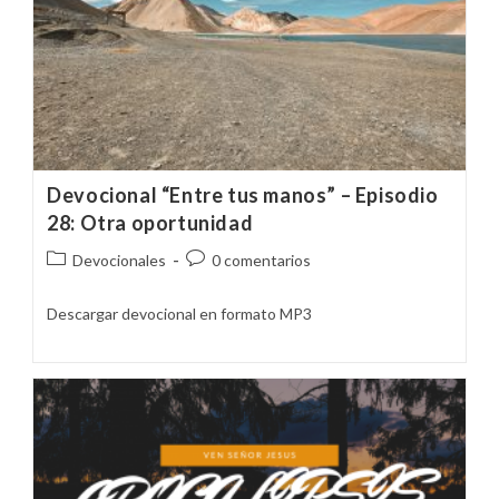
Devocional “Entre tus manos” – Episodio
28: Otra oportunidad
Categoría
Comentarios
Devocionales
0 comentarios
de
de
la
la
Descargar devocional en formato MP3
entrada:
entrada: