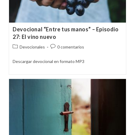
Devocional “Entre tus manos” – Episodio
27: El vino nuevo
Categoría
Comentarios
Devocionales
0 comentarios
de
de
la
la
Descargar devocional en formato MP3
entrada:
entrada: