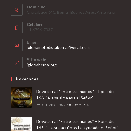
Domicilio:
Chacabuco 641, Bernal, Buenos Aires, Argentina
Celular:
11 6756-7037
Email:
Opens
iglesiametodistabernal@gmail.com
in
your
Sitio web:
application
iglesiabernal.org
Novedades
Devocional “Entre tus manos” – Episodio
166: “Alaba alma mía al Señor”
29 DICIEMBRE, 2022
/
0 COMMENTS
Devocional “Entre tus manos” – Episodio
165: ” Hasta aquí nos ha ayudado el Señor”