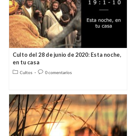
Culto del 28 de junio de 2020: Esta noche,
en tu casa
Categoría
Comentarios
Cultos
0 comentarios
de
de
la
la
entrada:
entrada: