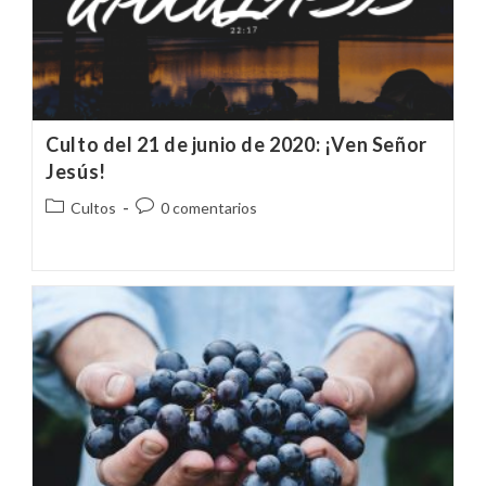
Culto del 21 de junio de 2020: ¡Ven Señor
Jesús!
Categoría
Comentarios
Cultos
0 comentarios
de
de
la
la
entrada:
entrada: