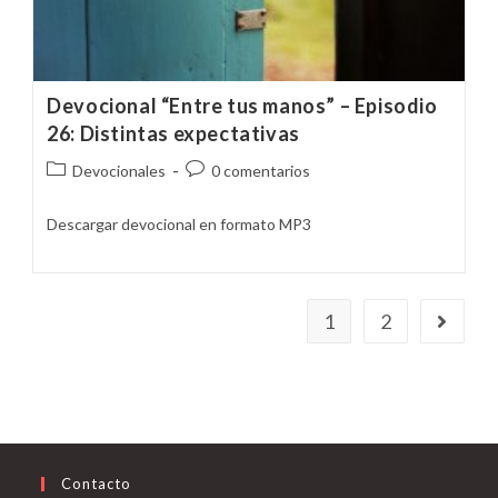
Devocional “Entre tus manos” – Episodio
26: Distintas expectativas
Categoría
Comentarios
Devocionales
0 comentarios
de
de
la
la
Descargar devocional en formato MP3
entrada:
entrada:
1
2
Ir a la p
Contacto