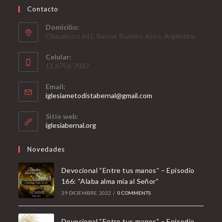
Contacto
Domicilio:
Chacabuco 641, Bernal, Buenos Aires, Argentina
Celular:
11 6756-7037
Email:
Opens
iglesiametodistabernal@gmail.com
in
your
Sitio web:
application
iglesiabernal.org
Novedades
Devocional “Entre tus manos” – Episodio
166: “Alaba alma mía al Señor”
29 DICIEMBRE, 2022
/
0 COMMENTS
Devocional “Entre tus manos” – Episodio