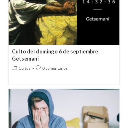
Culto del domingo 6 de septiembre:
Getsemaní
Categoría
Comentarios
Cultos
0 comentarios
de
de
la
la
entrada:
entrada: