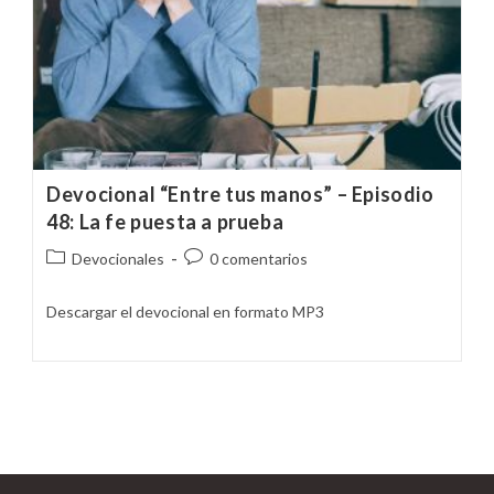
Devocional “Entre tus manos” – Episodio
48: La fe puesta a prueba
Categoría
Comentarios
Devocionales
0 comentarios
de
de
la
la
Descargar el devocional en formato MP3
entrada:
entrada: