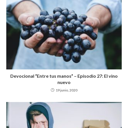
p
o
m
p
k
Devocional “Entre tus manos” – Episodio 27: El vino
nuevo
19 junio, 2020