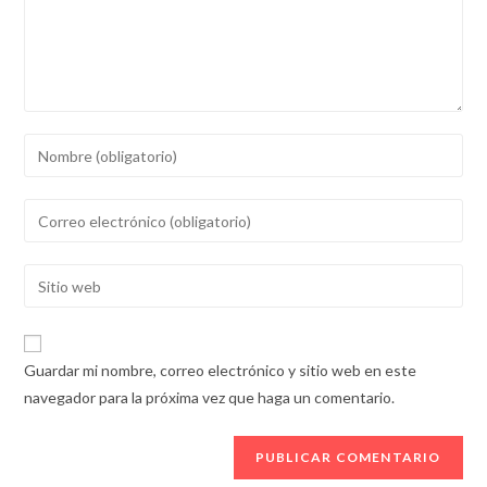
Introducí
tu
nombre
Introducí
o
tu
nombre
dirección
Introducí
de
de
la
usuario
correo
URL
para
electrónico
de
comentar
Guardar mi nombre, correo electrónico y sitio web en este
para
tu
navegador para la próxima vez que haga un comentario.
comentar
sitio
web
(opcional)