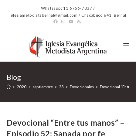
Ir
Whatsapp: 11 6756-7037 /
al
iglesiametodistabernal@gmail.com / Chacabuco 641, Bernal
contenido
Blog
>
2020
>
septiembre
>
23
>
Devocionales
>
Devocional “Entre t
Devocional “Entre tus manos” –
Episodio 52: Sanada por fe