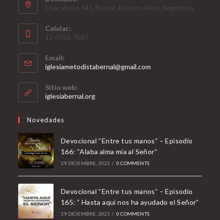
Chacabuco 641, Bernal, Buenos Aires, Argentina
Celular:
11 6756-7037
Email:
Opens
iglesiametodistabernal@gmail.com
in
your
Sitio web:
application
iglesiabernal.org
Novedades
Devocional “Entre tus manos” – Episodio
166: “Alaba alma mía al Señor”
29 DICIEMBRE, 2022
/
0 COMMENTS
Devocional “Entre tus manos” – Episodio
165: ” Hasta aquí nos ha ayudado el Señor”
29 DICIEMBRE, 2021
/
0 COMMENTS