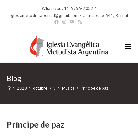
Ir
Whatsapp: 11 6756-7037 /
al
iglesiametodistabernal@gmail.com / Chacabuco 641, Bernal
contenido
Blog
>
2020
>
octubre
>
9
>
Música
>
Príncipe de paz
Príncipe de paz