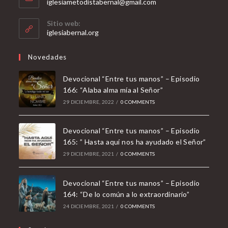
Opens
iglesiametodistabernal@gmail.com
in
your
Sitio web:
application
iglesiabernal.org
Novedades
Devocional “Entre tus manos” – Episodio
166: “Alaba alma mía al Señor”
29 DICIEMBRE, 2022
/
0 COMMENTS
Devocional “Entre tus manos” – Episodio
165: ” Hasta aquí nos ha ayudado el Señor”
29 DICIEMBRE, 2021
/
0 COMMENTS
Devocional “Entre tus manos” – Episodio
164: “De lo común a lo extraordinario”
24 DICIEMBRE, 2021
/
0 COMMENTS