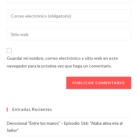
tu
nombre
Introducí
o
tu
nombre
dirección
Introducí
de
de
la
usuario
correo
URL
para
electrónico
de
comentar
Guardar mi nombre, correo electrónico y sitio web en este
para
tu
navegador para la próxima vez que haga un comentario.
comentar
sitio
web
(opcional)
Entradas Recientes
Devocional “Entre tus manos” – Episodio 166: “Alaba alma mía al
Señor”