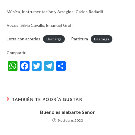
Música, Instrumentación y Arreglos: Carlos Radaelli
Voces: Silvia Cavallo, Emanuel Groh
Letra con acordes
Partitura
Descarga
Descarga
Compartir
W
F
T
T
S
h
ac
w
el
h
at
e
itt
e
ar
s
b
er
gr
e
TAMBIÉN TE PODRÍA GUSTAR
A
o
a
p
o
m
Bueno es alabarte Señor
p
k
9 octubre, 2020