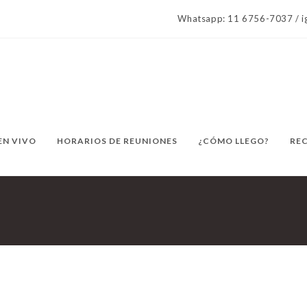
Whatsapp: 11 6756-7037 / ig
EN VIVO
HORARIOS DE REUNIONES
¿CÓMO LLEGO?
RE