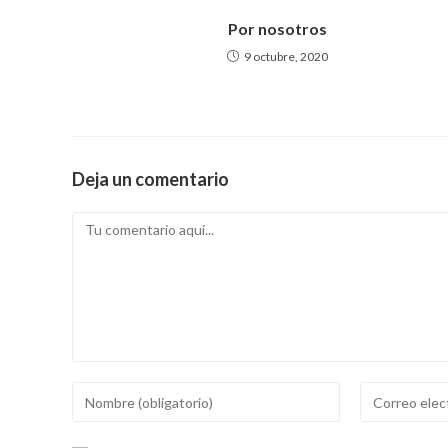
p
o
m
Por nosotros
p
k
9 octubre, 2020
Deja un comentario
Comentario
Introducí
Introducí
tu
tu
nombre
dirección