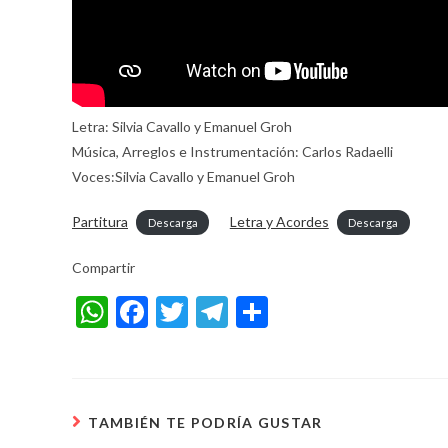
Letra: Silvia Cavallo y Emanuel Groh
Música, Arreglos e Instrumentación: Carlos Radaelli
Voces:Silvia Cavallo y Emanuel Groh
Partitura
Letra y Acordes
Descarga
Descarga
Compartir
W
F
T
T
S
h
ac
w
el
h
at
e
itt
e
ar
s
b
er
gr
e
TAMBIÉN TE PODRÍA GUSTAR
A
o
a