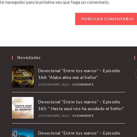
ste navegador para la próxima vez que haga un comentario.
de
tu
sitio
web
(opcional)
Novedades
Devocional “Entre tus manos” – Episodio
166: “Alaba alma mía al Señor”
29 DICIEMBRE, 2022
/
0 COMMENTS
i
a
Devocional “Entre tus manos” – Episodio
165: ” Hasta aquí nos ha ayudado el Señor”
t
29 DICIEMBRE, 2021
/
0 COMMENTS
Devocional “Entre tus manos” – Episodio