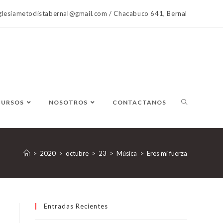
lesiametodistabernal@gmail.com / Chacabuco 641, Bernal
CURSOS
NOSOTROS
CONTACTANOS
>
2020
>
octubre
>
23
>
Música
>
Eres mi fuerza
Entradas Recientes