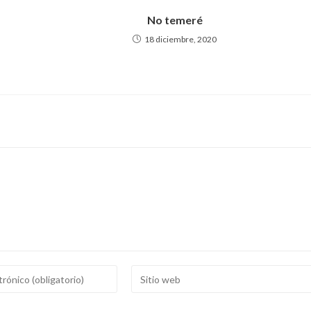
No temeré
18 diciembre, 2020
Introducí
la
URL