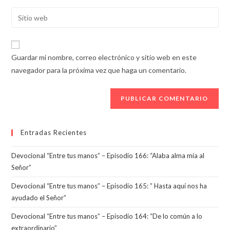
nombre
dirección
Introducí
de
de
la
usuario
correo
URL
para
electrónico
de
comentar
Guardar mi nombre, correo electrónico y sitio web en este
para
tu
navegador para la próxima vez que haga un comentario.
comentar
sitio
web
(opcional)
Entradas Recientes
Devocional “Entre tus manos” – Episodio 166: “Alaba alma mía al
Señor”
Devocional “Entre tus manos” – Episodio 165: ” Hasta aquí nos ha
ayudado el Señor”
Devocional “Entre tus manos” – Episodio 164: “De lo común a lo
extraordinario”