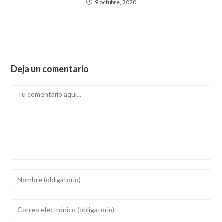
9 octubre, 2020
Deja un comentario
Comentario
Introducí
tu
nombre
Introducí
o
tu