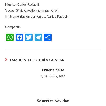
Música: Carlos Radaelli
Voces: Silvia Cavallo y Emanuel Groh
Instrumentación y arreglos: Carlos Radaelli
Compartir
W
F
T
T
S
h
ac
w
el
h
at
e
itt
e
ar
s
b
er
gr
e
TAMBIÉN TE PODRÍA GUSTAR
A
o
a
Prueba de fe
p
o
m
9 octubre, 2020
p
k
Se acerca Navidad