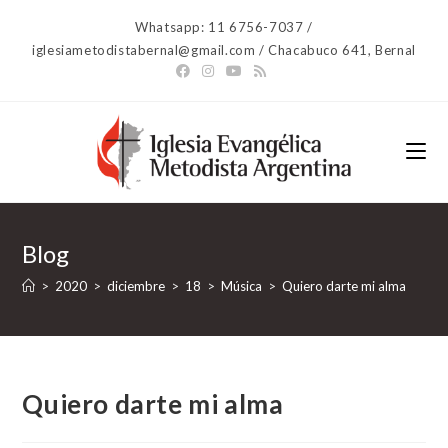
Ir
Whatsapp: 11 6756-7037 /
al
iglesiametodistabernal@gmail.com / Chacabuco 641, Bernal
contenido
Blog
>
2020
>
diciembre
>
18
>
Música
>
Quiero darte mi alma
Quiero darte mi alma