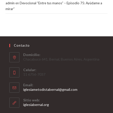
admin
en
Devocional “Entre tus manos” – Episodio 75: Ayúdame a
mirar”
Contacto
Domicilio:
Chacabuco 641, Bernal, Buenos Aires, Argentina
Celular:
11 6756-7037
Email:
Opens
iglesiametodistabernal@gmail.com
in
your
Sitio web:
application
iglesiabernal.org