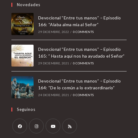
Novedades
Devocional “Entre tus manos” – Episodio
166: “Alaba alma mía al Señor”
29 DICIEMBRE, 2022
/
0 COMMENTS
Devocional “Entre tus manos” – Episodio
165: ” Hasta aquí nos ha ayudado el Señor”
29 DICIEMBRE, 2021
/
0 COMMENTS
Devocional “Entre tus manos” – Episodio
164: “De lo común a lo extraordinario”
24 DICIEMBRE, 2021
/
0 COMMENTS
Seguinos
Opens
Opens
Opens
Opens