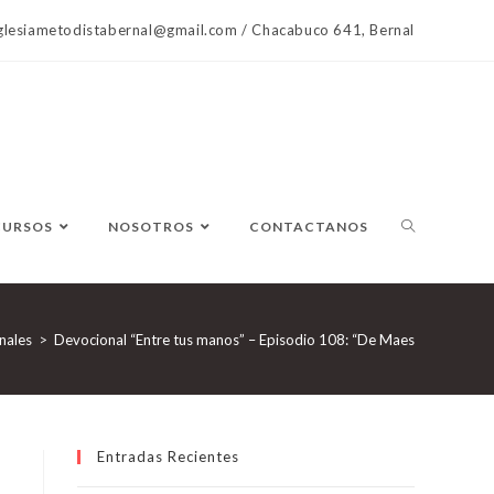
lesiametodistabernal@gmail.com / Chacabuco 641, Bernal
CURSOS
NOSOTROS
CONTACTANOS
nales
>
Devocional “Entre tus manos” – Episodio 108: “De Maestro a Señor”
Entradas Recientes