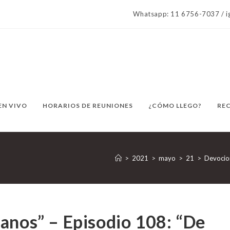
Whatsapp: 11 6756-7037 / ig
EN VIVO
HORARIOS DE REUNIONES
¿CÓMO LLEGO?
RE
>
2021
>
mayo
>
21
>
Devocio
anos” – Episodio 108: “De