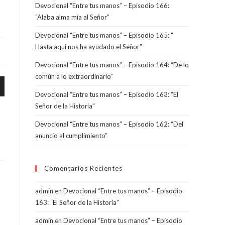
Devocional “Entre tus manos” – Episodio 166:
“Alaba alma mía al Señor”
Devocional “Entre tus manos” – Episodio 165: ”
Hasta aquí nos ha ayudado el Señor”
Devocional “Entre tus manos” – Episodio 164: “De lo
común a lo extraordinario”
Devocional “Entre tus manos” – Episodio 163: “El
Señor de la Historia”
Devocional “Entre tus manos” – Episodio 162: “Del
anuncio al cumplimiento”
ajo
Comentarios Recientes
r
admin
en
Devocional “Entre tus manos” – Episodio
163: “El Señor de la Historia”
admin
en
Devocional “Entre tus manos” – Episodio