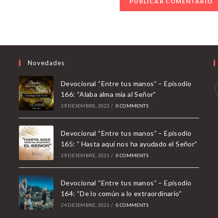
sitio
web
(opcional)
Novedades
Devocional “Entre tus manos” – Episodio
166: “Alaba alma mía al Señor”
29 DICIEMBRE, 2022
/
0 COMMENTS
i
a
Devocional “Entre tus manos” – Episodio
165: ” Hasta aquí nos ha ayudado el Señor”
t
29 DICIEMBRE, 2021
/
0 COMMENTS
Devocional “Entre tus manos” – Episodio
164: “De lo común a lo extraordinario”
24 DICIEMBRE, 2021
/
0 COMMENTS