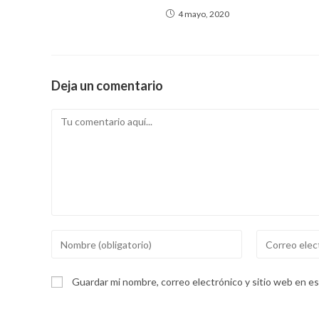
p
k
4 mayo, 2020
Deja un comentario
Comentario
Introducí
Introducí
tu
tu
nombre
dirección
Guardar mi nombre, correo electrónico y sitio web en e
o
de
nombre
correo