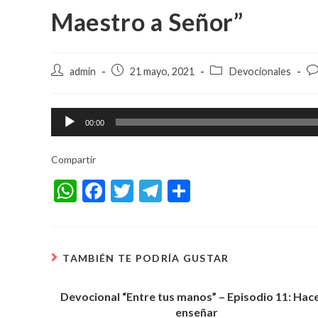
Maestro a Señor”
Autor
Entrada
Categoría
Co
admin
21 mayo, 2021
Devocionales
de
publicada:
de
de
la
la
la
entrada:
entrada:
en
Reproductor
00:00
de
audio
Compartir
W
F
T
T
S
h
ac
w
el
h
at
e
itt
e
ar
s
b
er
gr
e
TAMBIÉN TE PODRÍA GUSTAR
A
o
a
Devocional “Entre tus manos” – Episodio 11: Hace
p
o
m
enseñar