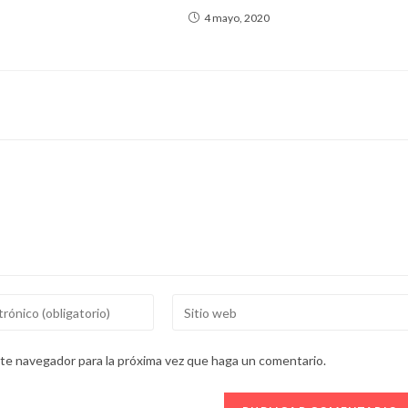
4 mayo, 2020
Introducí
la
URL
ste navegador para la próxima vez que haga un comentario.
de
tu