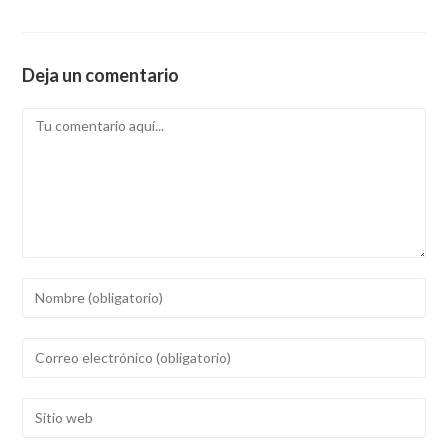
Deja un comentario
Comentario
Introducí
tu
nombre
Introducí
o
tu
nombre
dirección
Introducí
de
de
la
usuario