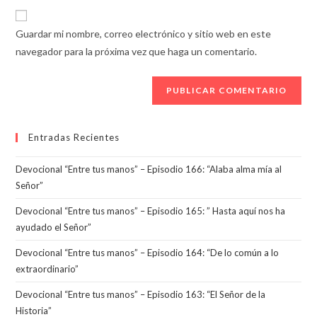
correo
URL
para
electrónico
de
comentar
Guardar mi nombre, correo electrónico y sitio web en este
para
tu
navegador para la próxima vez que haga un comentario.
comentar
sitio
web
(opcional)
Entradas Recientes
Devocional “Entre tus manos” – Episodio 166: “Alaba alma mía al
Señor”
Devocional “Entre tus manos” – Episodio 165: ” Hasta aquí nos ha
ayudado el Señor”
Devocional “Entre tus manos” – Episodio 164: “De lo común a lo
extraordinario”
Devocional “Entre tus manos” – Episodio 163: “El Señor de la
Historia”