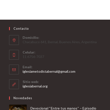
Contacto
Domicilio:
Chacabuco 641, Bernal, Buenos Aires, Argentina
Celular:
11 6756-7037
Email:
Opens
iglesiametodistabernal@gmail.com
in
your
Sitio web:
application
iglesiabernal.org
Novedades
Devocional “Entre tus manos” – Episodio