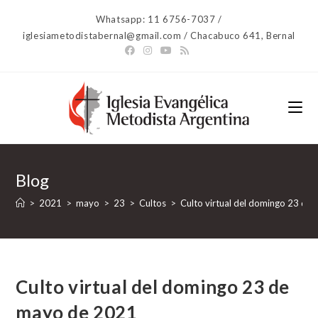
Ir
Whatsapp: 11 6756-7037 /
al
iglesiametodistabernal@gmail.com / Chacabuco 641, Bernal
contenido
Blog
>
2021
>
mayo
>
23
>
Cultos
>
Culto virtual del domingo 23 de
Culto virtual del domingo 23 de
mayo de 2021