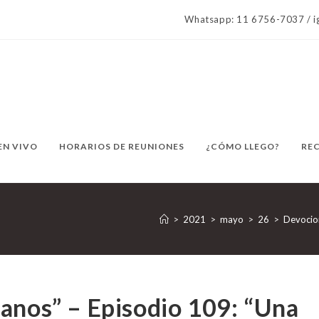
Whatsapp: 11 6756-7037 / ig
EN VIVO
HORARIOS DE REUNIONES
¿CÓMO LLEGO?
RE
>
2021
>
mayo
>
26
>
Devocio
anos” – Episodio 109: “Una