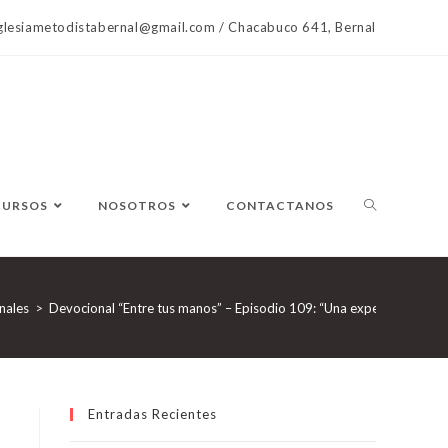
lesiametodistabernal@gmail.com / Chacabuco 641, Bernal
CURSOS
NOSOTROS
CONTACTANOS
nales
>
Devocional “Entre tus manos” – Episodio 109: “Una experiencia con e
Entradas Recientes