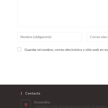
Introducí
Introducí
tu
tu
nombre
dirección
Guardar mi nombre, correo electrónico y sitio web en e
o
de
nombre
correo
de
electrónico
usuario
para
para
comentar
comentar
Contacto
Domicilio:
Chacabuco 641, Bernal, Buenos Aires, Argentina