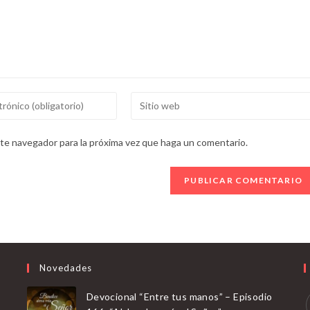
Introducí
la
URL
ste navegador para la próxima vez que haga un comentario.
de
tu
sitio
web
(opcional)
Novedades
Devocional “Entre tus manos” – Episodio