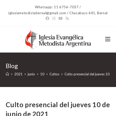
Ir
Whatsapp: 11 6756-7037 /
al
iglesiametodistabernal@gmail.com / Chacabuco 641, Bernal
contenido
Blog
>
2021
>
junio
>
10
>
Cultos
>
Culto presencial del jueves 10 de
Culto presencial del jueves 10 de
junio de 2021