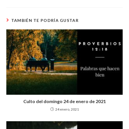
h
ac
w
el
h
at
e
itt
e
ar
s
b
er
gr
e
TAMBIÉN TE PODRÍA GUSTAR
A
o
a
p
o
m
p
k
Culto del domingo 24 de enero de 2021
24 enero, 2021