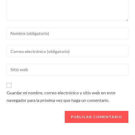
Introducí
tu
nombre
Introducí
o
tu
nombre
dirección
Introducí
de
de
la
usuario
correo
URL
para
electrónico
de
comentar
Guardar mi nombre, correo electrónico y sitio web en este
para
tu
navegador para la próxima vez que haga un comentario.
comentar
sitio
web
(opcional)