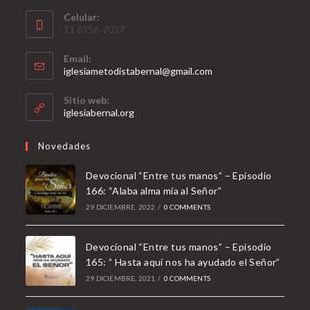
Celular:
11 6756-7037
Email:
Opens
iglesiametodistabernal@gmail.com
in
your
Sitio web:
application
iglesiabernal.org
Novedades
Devocional “Entre tus manos” – Episodio
166: “Alaba alma mía al Señor”
29 DICIEMBRE, 2022
/
0 COMMENTS
Devocional “Entre tus manos” – Episodio
165: ” Hasta aquí nos ha ayudado el Señor”
29 DICIEMBRE, 2021
/
0 COMMENTS