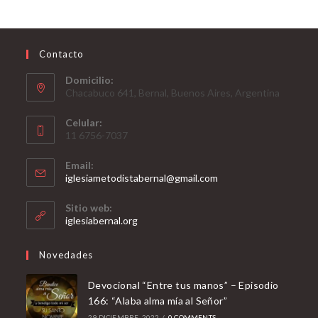
Contacto
Domicilio:
Chacabuco 641, Bernal, Buenos Aires, Argentina
Celular:
11 6756-7037
Email:
Opens
iglesiametodistabernal@gmail.com
in
your
Sitio web:
application
iglesiabernal.org
Novedades
Devocional “Entre tus manos” – Episodio
166: “Alaba alma mía al Señor”
29 DICIEMBRE, 2022
/
0 COMMENTS