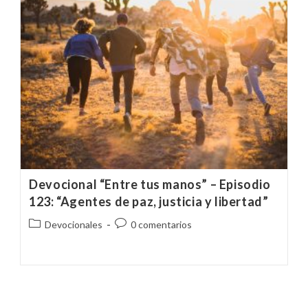
Devocional “Entre tus manos” – Episodio
123: “Agentes de paz, justicia y libertad”
Categoría
Comentarios
Devocionales
0 comentarios
de
de
la
la
entrada:
entrada: