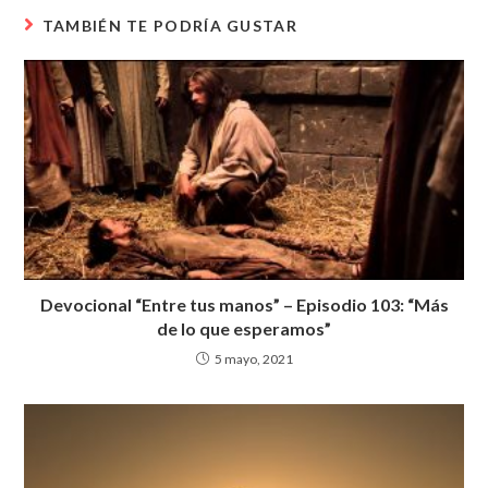
s
b
er
gr
e
TAMBIÉN TE PODRÍA GUSTAR
A
o
a
p
o
m
p
k
Devocional “Entre tus manos” – Episodio 103: “Más
de lo que esperamos”
5 mayo, 2021