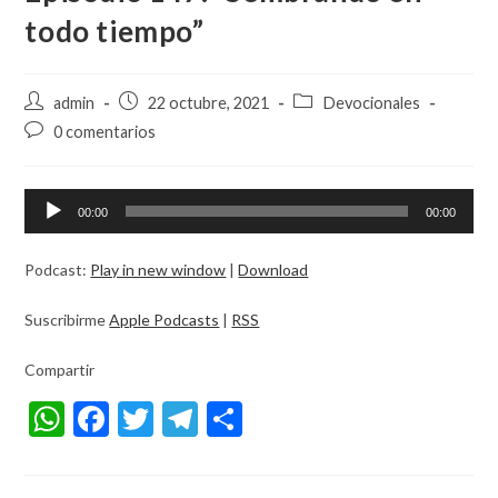
todo tiempo”
Autor
Entrada
Categoría
admin
22 octubre, 2021
Devocionales
de
publicada:
de
Comentarios
0 comentarios
la
la
de
entrada:
entrada:
la
entrada:
Reproductor
00:00
00:00
de
audio
Podcast:
Play in new window
|
Download
Suscribirme
Apple Podcasts
|
RSS
Compartir
W
F
T
T
S
h
ac
w
el
h
at
e
itt
e
ar