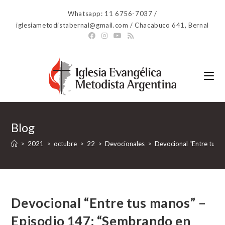
Ir
Whatsapp: 11 6756-7037 /
al
iglesiametodistabernal@gmail.com / Chacabuco 641, Bernal
contenido
Blog
>
2021
>
octubre
>
22
>
Devocionales
>
Devocional “Entre tus 
Devocional “Entre tus manos” –
Episodio 147: “Sembrando en