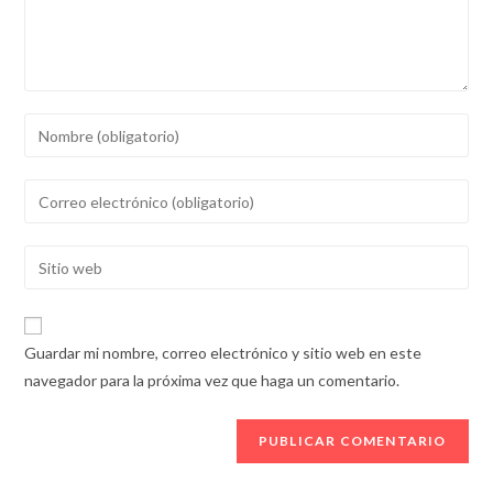
Introducí
tu
nombre
Introducí
o
tu
nombre
dirección
Introducí
de
de
la
usuario
correo
URL
para
electrónico
de
comentar
Guardar mi nombre, correo electrónico y sitio web en este
para
tu
navegador para la próxima vez que haga un comentario.
comentar
sitio
web
(opcional)