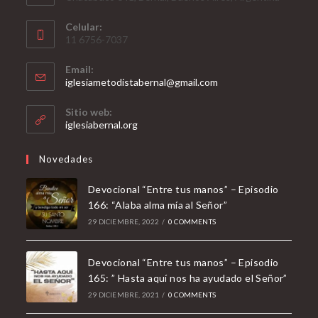
Celular:
11 6756-7037
Email:
Opens
iglesiametodistabernal@gmail.com
in
your
Sitio web:
application
iglesiabernal.org
Novedades
Devocional “Entre tus manos” – Episodio
166: “Alaba alma mía al Señor”
29 DICIEMBRE, 2022
/
0 COMMENTS
Devocional “Entre tus manos” – Episodio
165: ” Hasta aquí nos ha ayudado el Señor”
29 DICIEMBRE, 2021
/
0 COMMENTS