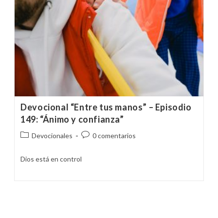
Devocional “Entre tus manos” – Episodio
149: “Ánimo y confianza”
Categoría
Comentarios
Devocionales
0 comentarios
de
de
la
la
Dios está en control
entrada:
entrada: