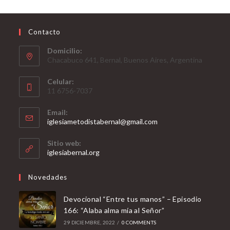
Contacto
Domicilio:
Chacabuco 641, Bernal, Buenos Aires, Argentina
Celular:
11 6756-7037
Email:
Opens
iglesiametodistabernal@gmail.com
in
your
Sitio web:
application
iglesiabernal.org
Novedades
Devocional “Entre tus manos” – Episodio
166: “Alaba alma mía al Señor”
29 DICIEMBRE, 2022
/
0 COMMENTS