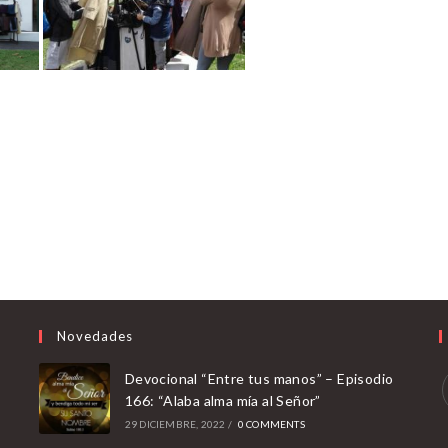
Novedades
Devocional “Entre tus manos” – Episodio
166: “Alaba alma mía al Señor”
29 DICIEMBRE, 2022
/
0 COMMENTS