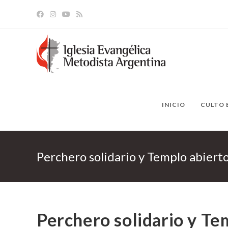
Ir
al
contenido
INICIO
CULTO 
Perchero solidario y Templo abiert
Perchero solidario y Te