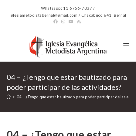
Ir
Whatsapp: 11 6756-7037 /
al
iglesiametodistabernal@gmail.com / Chacabuco 641, Bernal
contenido
04 – ¿Tengo que estar bautizado para
poder participar de las actividades?
>
04 – ¿Tengo que estar bautizado para poder participar de las activ
04 – ¿Tengo que estar