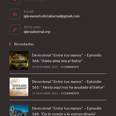
11 6756-7037
Email:
Opens
iglesiametodistabernal@gmail.com
in
your
Sitio web:
application
iglesiabernal.org
Novedades
Devocional “Entre tus manos” – Episodio
166: “Alaba alma mía al Señor”
29 DICIEMBRE, 2022
/
0 COMMENTS
Devocional “Entre tus manos” – Episodio
165: ” Hasta aquí nos ha ayudado el Señor”
29 DICIEMBRE, 2021
/
0 COMMENTS
Devocional “Entre tus manos” – Episodio
164: “De lo común a lo extraordinario”