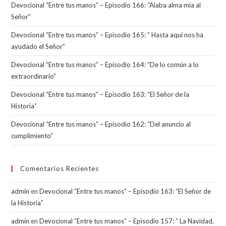
Devocional “Entre tus manos” – Episodio 166: “Alaba alma mía al
A
o
a
Señor”
p
o
m
Devocional “Entre tus manos” – Episodio 165: ” Hasta aquí nos ha
p
k
ayudado el Señor”
Devocional “Entre tus manos” – Episodio 164: “De lo común a lo
extraordinario”
Devocional “Entre tus manos” – Episodio 163: “El Señor de la
Historia”
Devocional “Entre tus manos” – Episodio 162: “Del anuncio al
cumplimiento”
Comentarios Recientes
admin
en
Devocional “Entre tus manos” – Episodio 163: “El Señor de
la Historia”
admin
en
Devocional “Entre tus manos” – Episodio 157: ” La Navidad,