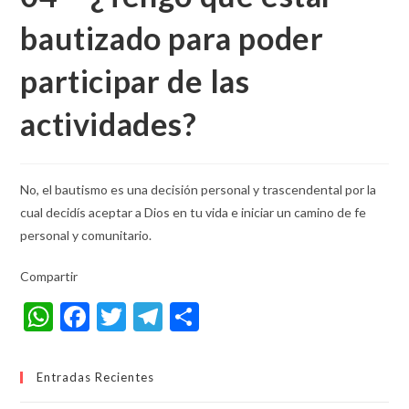
bautizado para poder
participar de las
actividades?
No, el bautismo es una decisión personal y trascendental por la
cual decidís aceptar a Dios en tu vida e iniciar un camino de fe
personal y comunitario.
Compartir
W
F
T
T
S
h
ac
w
el
h
at
e
itt
e
ar
Entradas Recientes
s
b
er
gr
e